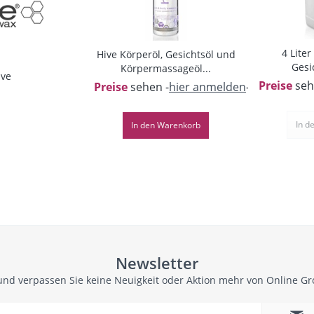
4 Liter
Hive Körperöl, Gesichtsöl und
Gesi
Körpermassageöl...
ive
Preise
seh
Preise
sehen -
hier anmelden
-
In d
In den
Warenkorb
Newsletter
und verpassen Sie keine Neuigkeit oder Aktion mehr von Online G