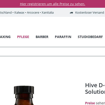
Hier registrieren um alle Preise zu sehen.
tschland • Italwax • Arcocere • Xanitalia
Kostenloser Versand a
AXING
PFLEGE
BARBER
PARAFFIN
STUDIOBEDARF
Hive D-
Solutio
Preise
sehen