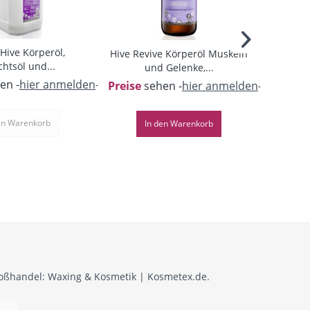
 Hive Körperöl,
Hive Revive Körperöl Muskeln
Hive In
chtsöl und...
und Gelenke,...
en -
hier anmelden
-
Preise
sehen -
hier anmelden
-
Preise
s
en
Warenkorb
In den
Warenkorb
roßhandel: Waxing & Kosmetik | Kosmetex.de.