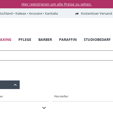
Hier registrieren um alle Preise zu sehen.
tschland • Italwax • Arcocere • Xanitalia
Kostenloser Versand a
AXING
PFLEGE
BARBER
PARAFFIN
STUDIOBEDARF
bar
Hersteller
Italwax