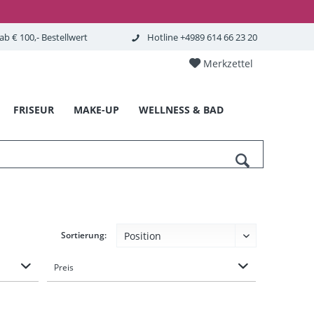
b € 100,- Bestellwert
Hotline +4989 614 66 23 20
Merkzettel
FRISEUR
MAKE-UP
WELLNESS & BAD
Sortierung:
Preis
von
bis
88,20 €
299,00 €