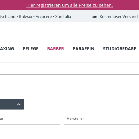
Hier registrieren um alle Preise zu sehen.
tschland • Italwax • Arcocere • Xanitalia
Kostenloser Versand a
AXING
PFLEGE
BARBER
PARAFFIN
STUDIOBEDARF
bar
Hersteller
MAN42