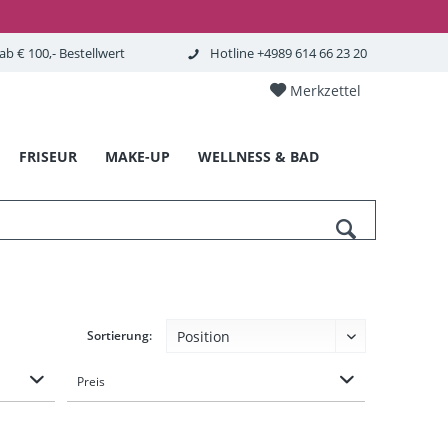
b € 100,- Bestellwert
Hotline +4989 614 66 23 20
Merkzettel
FRISEUR
MAKE-UP
WELLNESS & BAD
Sortierung:
Preis
von
bis
7,50 €
10,95 €