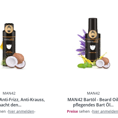
MAN42
MAN42
ti-Frizz, Anti-Krauss,
MAN42 Bartöl - Beard Oil
acht den...
pflegendes Bart Öl...
en -
hier anmelden
-
Preise
sehen -
hier anmelde