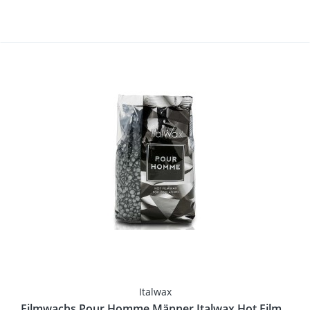
Italwax
Filmwachs Pour Homme Männer Italwax Hot Film...