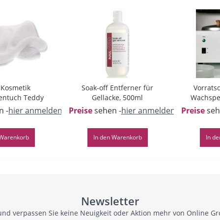
 Kosmetik
Soak-off Entferner für
Vorratsd
entuch Teddy
Gellacke, 500ml
Wachsper
sch,...
n -
hier anmelden
-
Preise
sehen -
hier anmelden
-
Preise
seh
Warenkorb
In den
Warenkorb
In de
Newsletter
und verpassen Sie keine Neuigkeit oder Aktion mehr von Online G