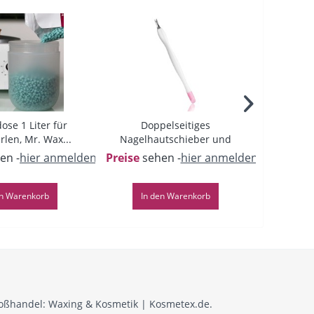
ose 1 Liter für
Doppelseitiges
Zylin
len, Mr. Wax...
Nagelhautschieber und
Si
Entferner
en -
hier anmelden
-
Preise
sehen -
hier anmelden
-
Preise
se
n
Warenkorb
In den
Warenkorb
In 
roßhandel: Waxing & Kosmetik | Kosmetex.de.