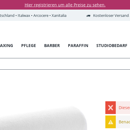
Hier registrieren um alle Preise zu sehen.
tschland • Italwax • Arcocere • Xanitalia
Kostenloser Versand a
AXING
PFLEGE
BARBER
PARAFFIN
STUDIOBEDARF
Diese
Benach