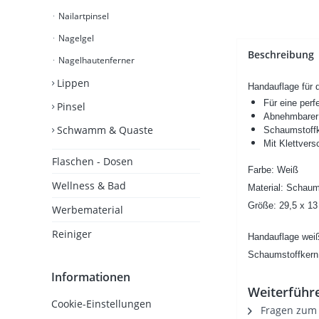
Nailartpinsel
Nagelgel
Beschreibung
Nagelhautenferner
Lippen
Handauflage für 
Für eine perf
Pinsel
Abnehmbarer
Schwamm & Quaste
Schaumstoff
Mit Klettvers
Flaschen - Dosen
Farbe: Weiß
Wellness & Bad
Material: Schaum
Größe: 29,5 x 13
Werbematerial
Reiniger
Handauflage weiß
Schaumstoffkern
Informationen
Weiterführe
Cookie-Einstellungen
Fragen zum A