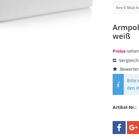
Armpols
weiß
Preise
sehen
Vergleic
Bewerte
Bitte
den W
Artikel-Nr.: