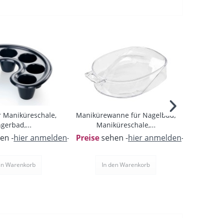
 Maniküreschale,
Manikürewanne für Nagelbad,
10 x N
ngerbad,...
Maniküreschale,...
en -
hier anmelden
-
Preise
sehen -
hier anmelden
-
Preise
s
en
Warenkorb
In den
Warenkorb