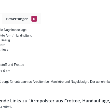
Bewertungen
0
die Nagelmodellage
ekte Arm-/ Handhaltung
 Bezug
kern
chluss
stoff und Frottee
 x 6 cm
 sorgt für entspanntes Arbeiten bei Maniküre und Nageldesign. Der abnehmba
.
nde Links zu "Armpolster aus Frottee, Handauflage
rtikel?