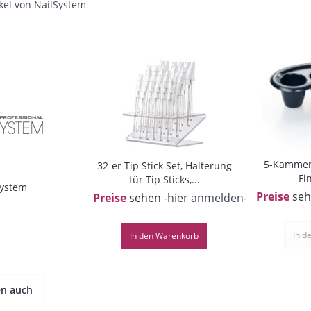
kel von NailSystem
5-Kammer
32-er Tip Stick Set, Halterung
Fi
für Tip Sticks,...
System
Preise
seh
Preise
sehen -
hier anmelden
-
In d
In den
Warenkorb
en auch