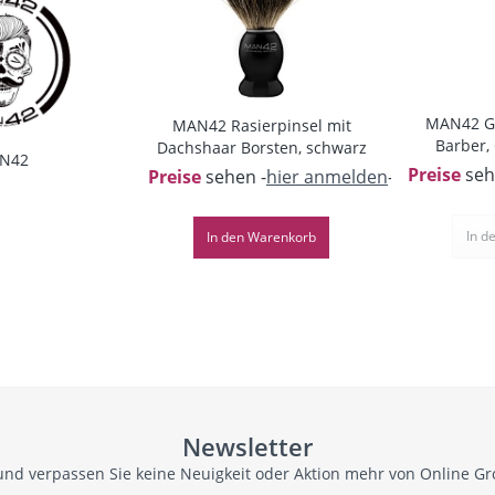
MAN42 Gr
MAN42 Rasierpinsel mit
Barber, 
Dachshaar Borsten, schwarz
N42
Preise
seh
Preise
sehen -
hier anmelden
-
In d
In den
Warenkorb
Newsletter
und verpassen Sie keine Neuigkeit oder Aktion mehr von Online G