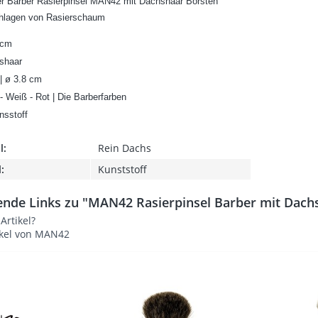
er Barber Rasierpinsel MAN42 mit Dachshaar Borsten
chlagen von Rasierschaum
 cm
shaar
 | ø 3.8 cm
 - Weiß - Rot | Die Barberfarben
unsstoff
l:
Rein Dachs
:
Kunststoff
nde Links zu "MAN42 Rasierpinsel Barber mit Dachs
rtikel?
ikel von MAN42