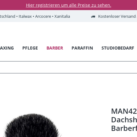
Hier registrieren um alle Preise zu sehen.
tschland • Italwax • Arcocere • Xanitalia
Kostenloser Versand a
AXING
PFLEGE
BARBER
PARAFFIN
STUDIOBEDARF
MAN42 
Dachsha
Barber