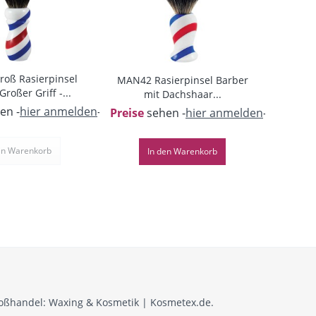
oß Rasierpinsel
MAN42 Rasierpinsel Barber
Großer Griff -...
mit Dachshaar...
en -
hier anmelden
-
Preise
sehen -
hier anmelden
-
en
Warenkorb
In den
Warenkorb
roßhandel: Waxing & Kosmetik | Kosmetex.de.