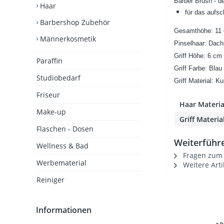
Barber Brush - d
Haar
für das aufs
Barbershop Zubehör
Gesamthöhe: 11
Männerkosmetik
Pinselhaar: Dach
Griff Höhe: 6 cm
Paraffin
Griff Farbe: Blau
Studiobedarf
Griff Material: K
Friseur
Haar Materia
Make-up
Griff Material
Flaschen - Dosen
Weiterführe
Wellness & Bad
Fragen zum A
Werbematerial
Weitere Art
Reiniger
Informationen