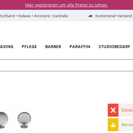
Hier registrieren um alle Preise zu sehen.
tschland • Italwax • Arcocere • Xanitalia
Kostenloser Versand a
AXING
PFLEGE
BARBER
PARAFFIN
STUDIOBEDARF
Diese
Benach