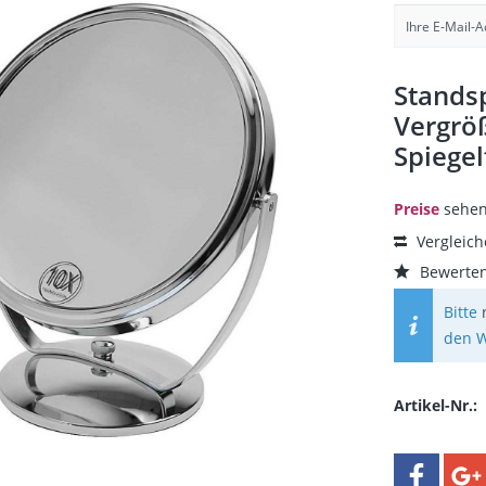
Standsp
Vergröß
Spiegel
Preise
sehen
Vergleic
Bewerte
Bitte
den W
Artikel-Nr.: