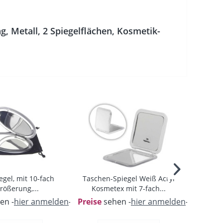
, Metall, 2 Spiegelflächen, Kosmetik-
gel, mit 10-fach
Taschen-Spiegel Weiß Acryl
Tasche
rößerung,...
Kosmetex mit 7-fach...
Ver
en -
hier anmelden
-
Preise
sehen -
hier anmelden
-
Preise
s