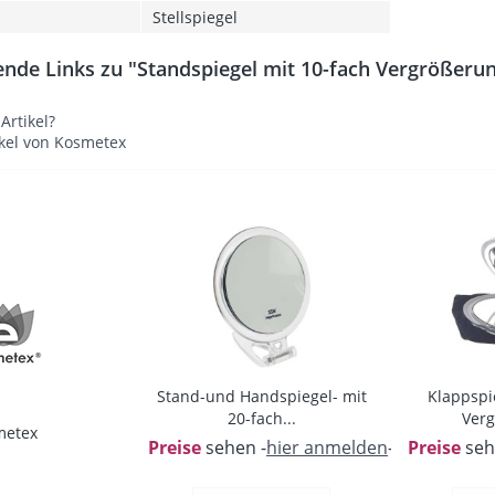
Stellspiegel
nde Links zu "Standspiegel mit 10-fach Vergrößerung
rtikel?
kel von Kosmetex
Stand-und Handspiegel- mit
Klappspie
20-fach...
Verg
metex
Preise
sehen -
hier anmelden
-
Preise
seh