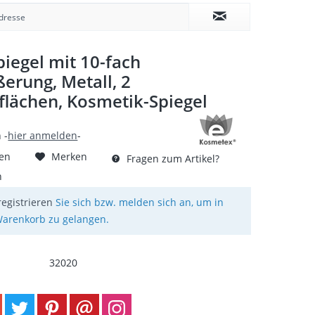
iegel mit 10-fach
erung, Metall, 2
flächen, Kosmetik-Spiegel
 -
hier anmelden
-
hen
Merken
Fragen zum Artikel?
n
registrieren
Sie sich bzw. melden sich an, um in
arenkorb zu gelangen.
32020