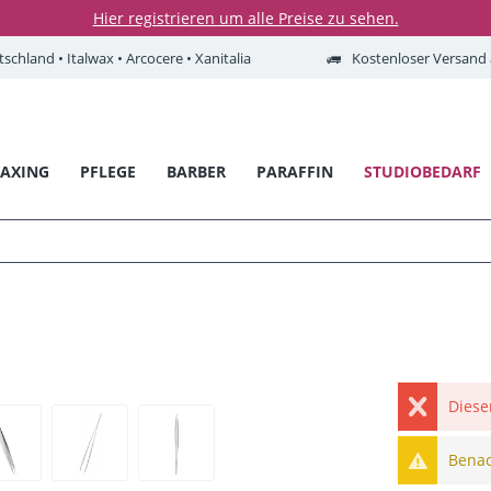
Hier registrieren um alle Preise zu sehen.
tschland • Italwax • Arcocere • Xanitalia
Kostenloser Versand a
AXING
PFLEGE
BARBER
PARAFFIN
STUDIOBEDARF
Diese
Benach