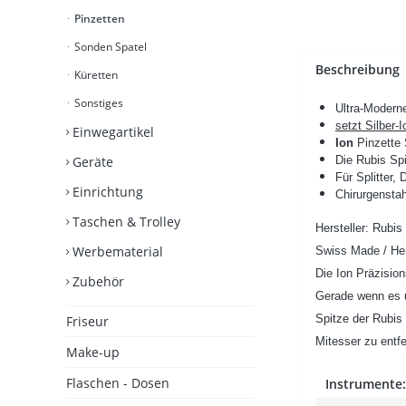
Pinzetten
Sonden Spatel
Beschreibung
Küretten
Sonstiges
Ultra-Moderne
setzt Silber-I
Einwegartikel
Ion
Pinzette 
Geräte
Die Rubis Spi
Für Splitter
Einrichtung
Chirurgenstahl
Taschen & Trolley
Hersteller: Rubis
Werbematerial
Swiss Made / Her
Die Ion Präzision
Zubehör
Gerade wenn es u
Spitze der Rubis
Friseur
Mitesser zu entfe
Make-up
Flaschen - Dosen
Instrumente: