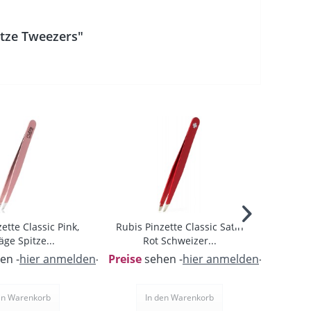
itze Tweezers"
ette Classic Pink,
Rubis Pinzette Classic Satin
Rubis P
äge Spitze...
Rot Schweizer...
W
en -
hier anmelden
-
Preise
sehen -
hier anmelden
-
Preise
s
en
Warenkorb
In den
Warenkorb