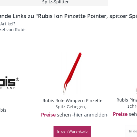
Spitz-Splitter
nde Links zu "Rubis Ion Pinzette Pointer, spitzer Sp
rtikel?
kel von Rubis
Rubis Pinz
Rubis Rote Wimpern Pinzette
schr
Spitz Gebogen,...
bis
Preise
seh
Preise
sehen -
hier anmelden
-
In d
In den
Warenkorb