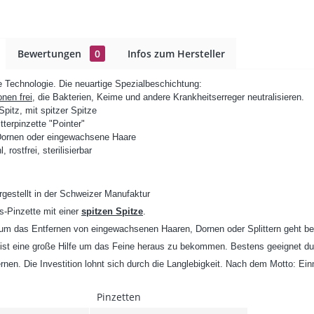
Bewertungen
0
Infos zum Hersteller
 Technologie. Die neuartige Spezialbeschichtung:
onen frei,
die Bakterien, Keime und andere Krankheitserreger neutralisieren.
Spitz, mit spitzer Spitze
tterpinzette "Pointer"
, Dornen oder eingewachsene Haare
, rostfrei, sterilisierbar
gestellt in der Schweizer Manufaktur
s-Pinzette mit einer
spitzen Spitze
.
m das Entfernen von eingewachsenen Haaren, Dornen oder Splittern geht benö
 ist eine große Hilfe um das Feine heraus zu bekommen. Bestens geeignet du
rnen. Die Investition lohnt sich durch die Langlebigkeit. Nach dem Motto: Ei
Pinzetten