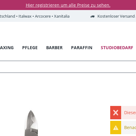
Hier registrieren um alle Preise zu sehen.
tschland • Italwax • Arcocere • Xanitalia
Kostenloser Versand a
AXING
PFLEGE
BARBER
PARAFFIN
STUDIOBEDARF
Diese
Benach