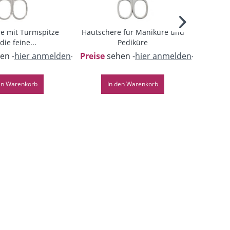
e mit Turmspitze
Hautschere für Maniküre und
Nagels
die feine...
Pediküre
fü
en -
hier anmelden
-
Preise
sehen -
hier anmelden
-
Preise
s
en
Warenkorb
In den
Warenkorb