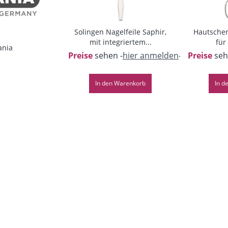
Solingen Nagelfeile Saphir,
Hautscher
mit integriertem...
für 
ania
Preise
sehen -
hier anmelden
-
Preise
seh
In den
Warenkorb
In d